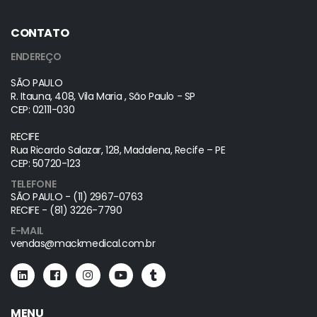
CONTATO
ENDEREÇO
SÃO PAULO
R. Itauna, 408, Vila Maria , São Paulo - SP
CEP: 02111-030
RECIFE
Rua Ricardo Salazar, 128, Madalena, Recife – PE
CEP: 50720-123
TELEFONE
SÃO PAULO - (11) 2967-0763
RECIFE - (81) 3226-7790
E-MAIL
vendas@mackmedical.com.br
MENU