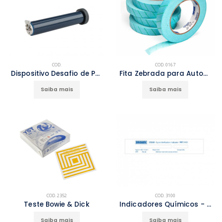
COD.
COD. 0167
Dispositivo Desafio de Processo Verify All-in One
Fita Zebrada para Autoclave
Saiba mais
Saiba mais
COD. 2352
COD. 3100
Teste Bowie & Dick
Indicadores Químicos - Tipo 5 (integradores)
Saiba mais
Saiba mais