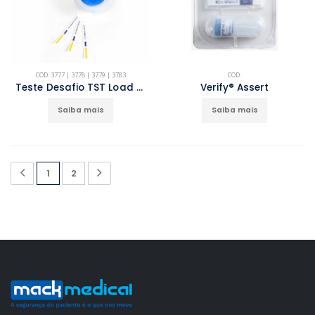
COD. 3777 | 3778 | 3779 | 3783
COD.
Teste Desafio TST Load Check
Verify® Assert
Saiba mais
Saiba mais
1
2