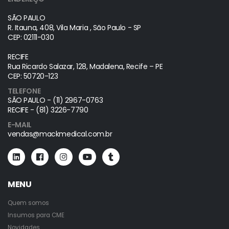
SÃO PAULO
R. Itauna, 408, Vila Maria , São Paulo - SP
CEP: 02111-030
RECIFE
Rua Ricardo Salazar, 128, Madalena, Recife – PE
CEP: 50720-123
TELEFONE
SÃO PAULO - (11) 2967-0763
RECIFE - (81) 3226-7790
E-MAIL
vendas@mackmedical.com.br
MENU
Quem somos
Insumos para CME
Novidades