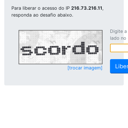
Para liberar o acesso
do IP
216.73.216.11
,
responda ao desafio abaixo.
Digite 
lado no
[trocar imagem]