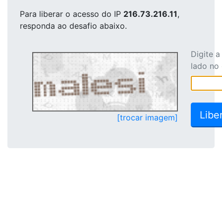
Para liberar o acesso
do IP
216.73.216.11
,
responda ao desafio abaixo.
Digite 
lado no
[trocar imagem]